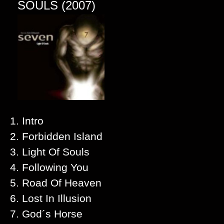
SOULS (2007)
1. Intro
2. Forbidden Island
3. Light Of Souls
4. Following You
5. Road Of Heaven
6. Lost In Illusion
7. God´s Horse