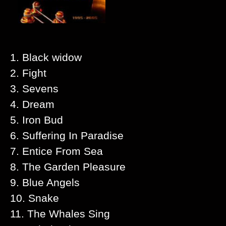
1. Black widow
2. Fight
3. Sevens
4. Dream
5. Iron Bud
6. Suffering In Paradise
7. Entice From Sea
8. The Garden Pleasure
9. Blue Angels
10. Snake
11. The Whales Sing