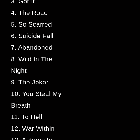
3. Get It
4. The Road
5. So Scarred
6. Suicide Fall
7. Abandoned
8. Wild In The
Night
9. The Joker
10. You Steal My
Breath
11. To Hell
12. War Within
13. Autumn In