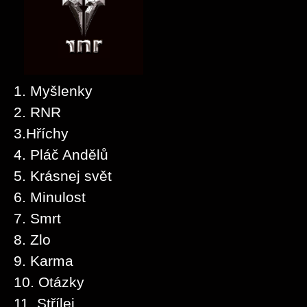
1. Myšlenky
2. RNR
3.Hříchy
4. Pláč Andělů
5. Krásnej svět
6. Minulost
7. Smrt
8. Zlo
9. Karma
10. Otázky
11. Střílej