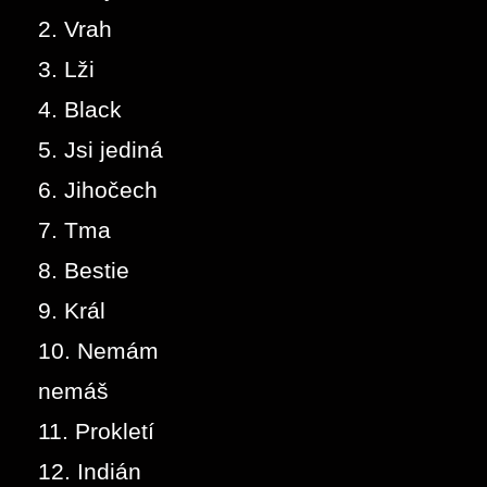
2. Vrah
3. Lži
4. Black
5. Jsi jediná
6. Jihočech
7. Tma
8. Bestie
9. Král
10. Nemám
nemáš
11. Prokletí
12. Indián