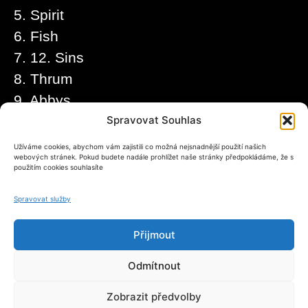
5. Spirit
6. Fish
7. 12. Sins
8. Thrum
9. Abbys
Spravovat Souhlas
10. The Univers
Užíváme cookies, abychom vám zajistili co možná nejsnadnější použití našich
webových stránek. Pokud budete nadále prohlížet naše stránky předpokládáme, že s
použitím cookies souhlasíte
Spravovat služby
Přijmout
Odmítnout
Zobrazit předvolby
www.sevencz.com