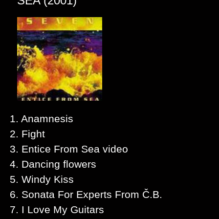
SEA (2001)
1. Anamnesis
2. Fight
3. Entice From Sea video
4. Dancing flowers
5. Windy Kiss
6. Sonata For Experts From Č.B.
7. I Love My Guitars