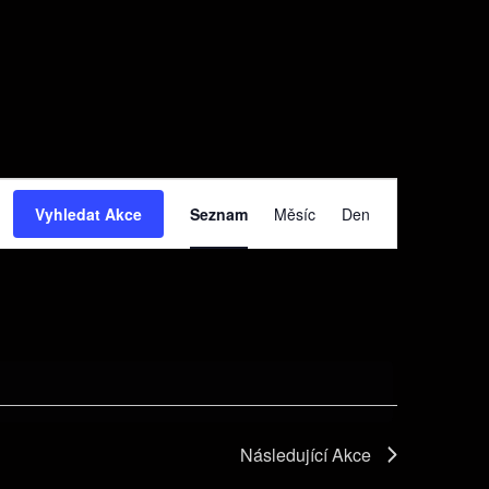
Navigace
Vyhledat Akce
Seznam
Měsíc
Den
pro
zobrazení
Akce
Následující
Akce